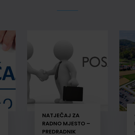
NATJEČAJ ZA
RADNO MJESTO –
PREDRADNIK