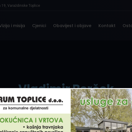
a 19, Varaždinske Toplice
Vizija i misija
Cjenici
Obavijest i objave
Kontakt
Ost
Vladimir Borček
2.1.2024. 10:12