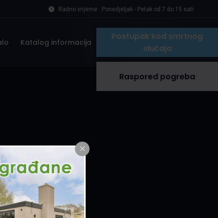
Radno vrijeme : Ponedjeljak - Petak od 7 do 15 sati
Postupak kod smrtnog
alo
Katalog informacija
slučaja
Raspored pogreba