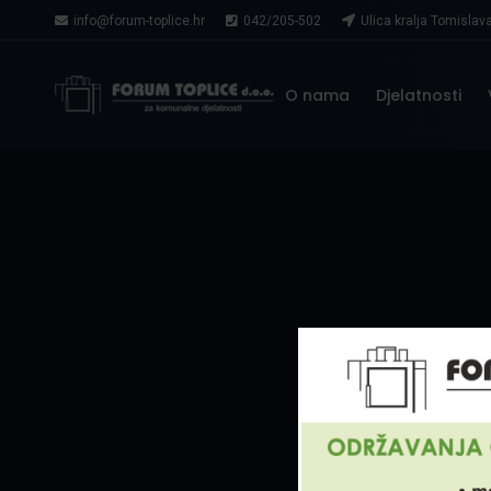
info@forum-toplice.hr
042/205-502
Ulica kralja Tomislav
O nama
Djelatnosti