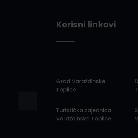
Korisni linkovi
Grad Varaždinske
D
Toplice
T
Turistička zajednica
S
Varaždinske Toplice
V