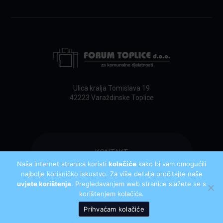
Ulica kralja Tomislava 19
42223 Varaždinske Toplice
KONTAKT
Naša internet stranica koristi
kolačiće
kako bi vam omogućili
najbolje korisničko iskustvo. Za više detalja pročitajte naše
uvjete korištenja
. Pregledavanjem web stranice slažete se s
Sva prava pridržana 2020
korištenjem kolačića.
Prihvaćam kolačiće