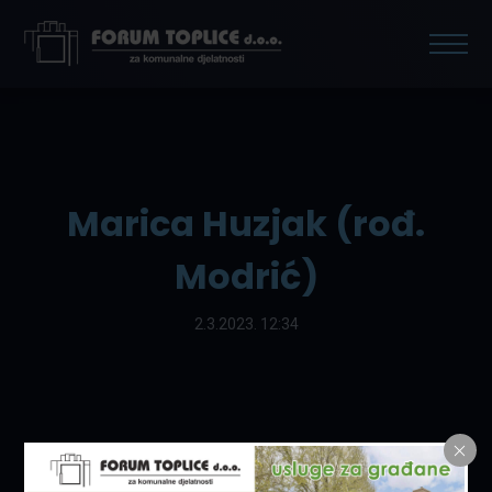
Marica Huzjak (rođ.
Modrić)
2.3.2023. 12:34